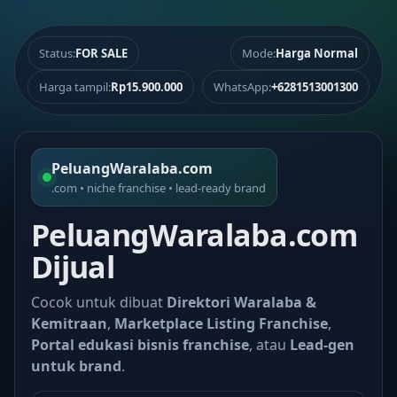
Status:
FOR SALE
Mode:
Harga Normal
Harga tampil:
Rp15.900.000
WhatsApp:
+6281513001300
PeluangWaralaba.com
.com • niche franchise • lead-ready brand
PeluangWaralaba.com
Dijual
Cocok untuk dibuat
Direktori Waralaba &
Kemitraan
,
Marketplace Listing Franchise
,
Portal edukasi bisnis franchise
, atau
Lead-gen
untuk brand
.