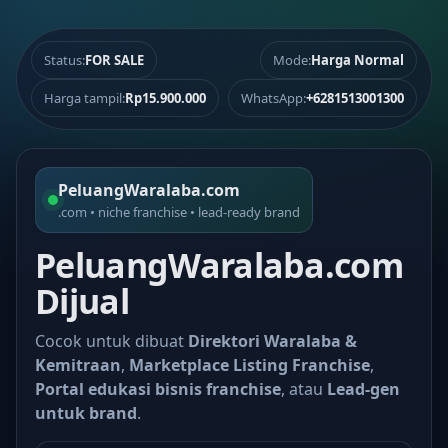
Status:
FOR SALE
Mode:
Harga Normal
Harga tampil:
Rp15.900.000
WhatsApp:
+6281513001300
PeluangWaralaba.com
.com • niche franchise • lead-ready brand
PeluangWaralaba.com
Dijual
Cocok untuk dibuat
Direktori Waralaba &
Kemitraan
,
Marketplace Listing Franchise
,
Portal edukasi bisnis franchise
, atau
Lead-gen
untuk brand
.