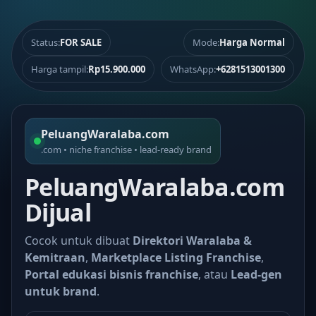
Status:
FOR SALE
Mode:
Harga Normal
Harga tampil:
Rp15.900.000
WhatsApp:
+6281513001300
PeluangWaralaba.com
.com • niche franchise • lead-ready brand
PeluangWaralaba.com
Dijual
Cocok untuk dibuat
Direktori Waralaba &
Kemitraan
,
Marketplace Listing Franchise
,
Portal edukasi bisnis franchise
, atau
Lead-gen
untuk brand
.