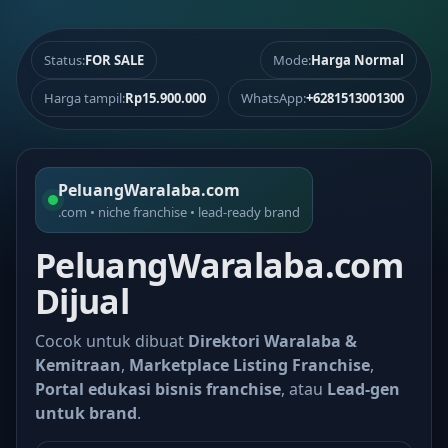
Status:
FOR SALE
Mode:
Harga Normal
Harga tampil:
Rp15.900.000
WhatsApp:
+6281513001300
PeluangWaralaba.com
.com • niche franchise • lead-ready brand
PeluangWaralaba.com
Dijual
Cocok untuk dibuat
Direktori Waralaba &
Kemitraan
,
Marketplace Listing Franchise
,
Portal edukasi bisnis franchise
, atau
Lead-gen
untuk brand
.