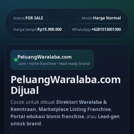
Status:
FOR SALE
Mode:
Harga Normal
Harga tampil:
Rp15.900.000
WhatsApp:
+6281513001300
PeluangWaralaba.com
.com • niche franchise • lead-ready brand
PeluangWaralaba.com
Dijual
Cocok untuk dibuat
Direktori Waralaba &
Kemitraan
,
Marketplace Listing Franchise
,
Portal edukasi bisnis franchise
, atau
Lead-gen
untuk brand
.