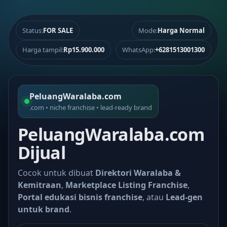
Status:
FOR SALE
Mode:
Harga Normal
Harga tampil:
Rp15.900.000
WhatsApp:
+6281513001300
PeluangWaralaba.com
.com • niche franchise • lead-ready brand
PeluangWaralaba.com
Dijual
Cocok untuk dibuat
Direktori Waralaba &
Kemitraan
,
Marketplace Listing Franchise
,
Portal edukasi bisnis franchise
, atau
Lead-gen
untuk brand
.