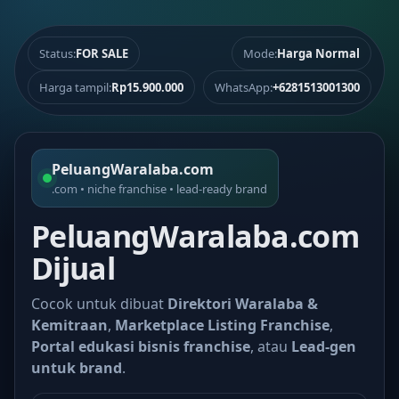
Status:
FOR SALE
Mode:
Harga Normal
Harga tampil:
Rp15.900.000
WhatsApp:
+6281513001300
PeluangWaralaba.com
.com • niche franchise • lead-ready brand
PeluangWaralaba.com
Dijual
Cocok untuk dibuat
Direktori Waralaba &
Kemitraan
,
Marketplace Listing Franchise
,
Portal edukasi bisnis franchise
, atau
Lead-gen
untuk brand
.