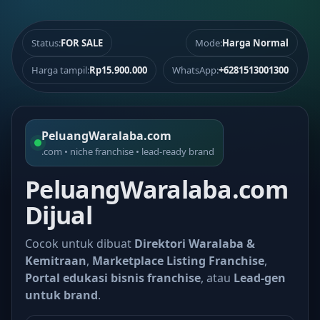
Status:
FOR SALE
Mode:
Harga Normal
Harga tampil:
Rp15.900.000
WhatsApp:
+6281513001300
PeluangWaralaba.com
.com • niche franchise • lead-ready brand
PeluangWaralaba.com
Dijual
Cocok untuk dibuat
Direktori Waralaba &
Kemitraan
,
Marketplace Listing Franchise
,
Portal edukasi bisnis franchise
, atau
Lead-gen
untuk brand
.