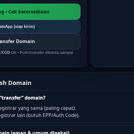
g • Cek ketersediaan
tsApp (siap kirim)
ransfer Domain
r/COD
OK • Push/transfer dibantu sampai
ush Domain
“transfer” domain?
egistrar yang sama (paling cepat).
gistrar lain (butuh EPP/Auth Code).
domain (aman & umum dipakai)