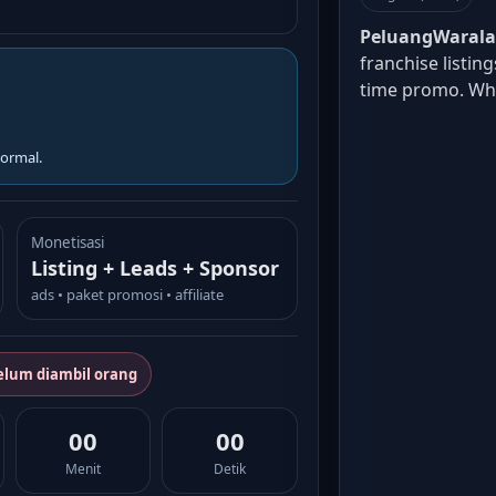
PeluangWaral
franchise listin
time promo. W
ormal.
Monetisasi
Listing + Leads + Sponsor
ads • paket promosi • affiliate
elum diambil orang
00
00
Menit
Detik