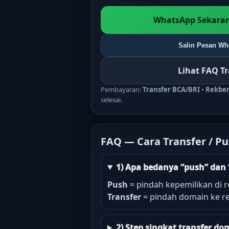
WhatsApp Sekaran
Salin Pesan Wha
Lihat FAQ T
Pembayaran:
Transfer BCA/BRI
•
Rekbe
selesai.
FAQ — Cara Transfer / P
1) Apa bedanya “push” dan 
Push
= pindah kepemilikan di r
Transfer
= pindah domain ke re
2) Step singkat transfer 