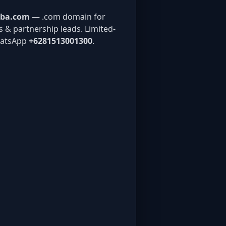
aba.com
— .com domain for
gs & partnership leads. Limited-
hatsApp
+6281513001300
.