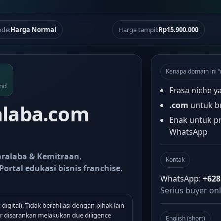
de:
Harga Normal
Harga tampil:
Rp15.900.000
Kenapa domain ini 
and
Frasa niche y
.com
untuk b
laba.com
Enak untuk pr
WhatsApp
aralaba & Kemitraan
,
Kontak
Portal edukasi bisnis franchise
,
WhatsApp:
+628
Serius buyer onl
 digital). Tidak berafiliasi dengan pihak lain
 disarankan melakukan due diligence
English (short)