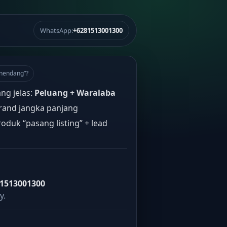
WhatsApp:
+6281513001300
“nendang”?
ang jelas:
Peluang + Waralaba
rand jangka panjang
oduk “pasang listing” + lead
1513001300
y.