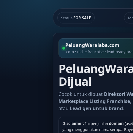
Status:
FOR SALE
Mo
PeluangWaralaba.com
.com • niche franchise • lead-ready br
PeluangWara
Dijual
Cocok untuk dibuat
Direktori W
Marketplace Listing Franchise
,
atau
Lead-gen untuk brand
.
Disclaimer:
Ini penjualan
domain
(aset
yang menggunakan nama serupa. Buyer