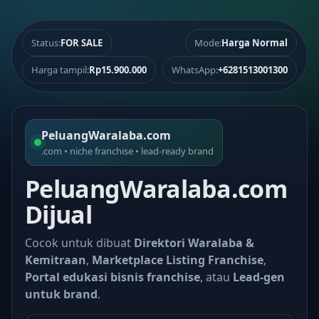
Status:
FOR SALE
Mode:
Harga Normal
Harga tampil:
Rp15.900.000
WhatsApp:
+6281513001300
PeluangWaralaba.com
.com • niche franchise • lead-ready brand
PeluangWaralaba.com
Dijual
Cocok untuk dibuat
Direktori Waralaba &
Kemitraan
,
Marketplace Listing Franchise
,
Portal edukasi bisnis franchise
, atau
Lead-gen
untuk brand
.