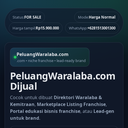
Status:
FOR SALE
Mode:
Harga Normal
Harga tampil:
Rp15.900.000
WhatsApp:
+6281513001300
PeluangWaralaba.com
.com • niche franchise • lead-ready brand
PeluangWaralaba.com
Dijual
Cocok untuk dibuat
Direktori Waralaba &
Kemitraan
,
Marketplace Listing Franchise
,
Portal edukasi bisnis franchise
, atau
Lead-gen
untuk brand
.