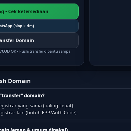
g • Cek ketersediaan
tsApp (siap kirim)
ransfer Domain
r/COD
OK • Push/transfer dibantu sampai
ush Domain
“transfer” domain?
egistrar yang sama (paling cepat).
gistrar lain (butuh EPP/Auth Code).
domain (aman & umum dipakai)