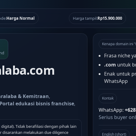
de:
Harga Normal
Harga tampil:
Rp15.900.000
Kenapa domain ini 
and
Frasa niche y
.com
untuk b
laba.com
Enak untuk pr
WhatsApp
aralaba & Kemitraan
,
Kontak
Portal edukasi bisnis franchise
,
WhatsApp:
+628
Serius buyer onl
 digital). Tidak berafiliasi dengan pihak lain
 disarankan melakukan due diligence
English (short)