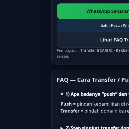
WhatsApp Sekaran
Salin Pesan Wha
Lihat FAQ T
Pembayaran:
Transfer BCA/BRI
•
Rekbe
selesai.
FAQ — Cara Transfer / P
1) Apa bedanya “push” dan 
Push
= pindah kepemilikan di r
Transfer
= pindah domain ke re
2) Step singkat transfer 