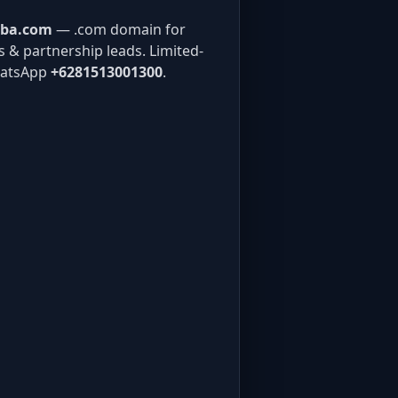
aba.com
— .com domain for
gs & partnership leads. Limited-
hatsApp
+6281513001300
.