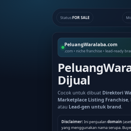
Status:
FOR SALE
Mo
PeluangWaralaba.com
.com • niche franchise • lead-ready br
PeluangWara
Dijual
Cocok untuk dibuat
Direktori W
Marketplace Listing Franchise
,
atau
Lead-gen untuk brand
.
Disclaimer:
Ini penjualan
domain
(aset
yang menggunakan nama serupa. Buyer