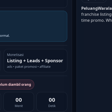
PeluangWaral
franchise listin
time promo. W
ormal.
Monetisasi
Listing + Leads + Sponsor
ads • paket promosi • affiliate
elum diambil orang
00
00
Menit
Detik