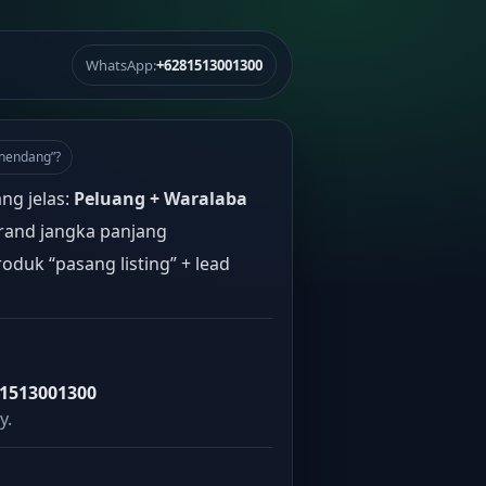
WhatsApp:
+6281513001300
“nendang”?
ang jelas:
Peluang + Waralaba
rand jangka panjang
oduk “pasang listing” + lead
1513001300
y.