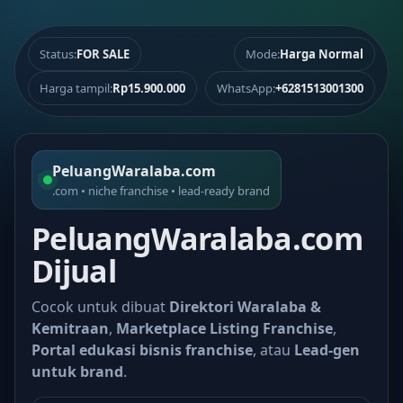
Status:
FOR SALE
Mode:
Harga Normal
Harga tampil:
Rp15.900.000
WhatsApp:
+6281513001300
PeluangWaralaba.com
.com • niche franchise • lead-ready brand
PeluangWaralaba.com
Dijual
Cocok untuk dibuat
Direktori Waralaba &
Kemitraan
,
Marketplace Listing Franchise
,
Portal edukasi bisnis franchise
, atau
Lead-gen
untuk brand
.