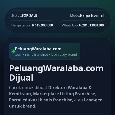
Status:
FOR SALE
Mode:
Harga Normal
Harga tampil:
Rp15.900.000
WhatsApp:
+6281513001300
PeluangWaralaba.com
.com • niche franchise • lead-ready brand
PeluangWaralaba.com
Dijual
Cocok untuk dibuat
Direktori Waralaba &
Kemitraan
,
Marketplace Listing Franchise
,
Portal edukasi bisnis franchise
, atau
Lead-gen
untuk brand
.