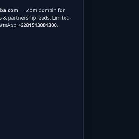
aba.com
— .com domain for
gs & partnership leads. Limited-
hatsApp
+6281513001300
.