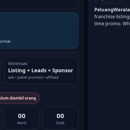
PeluangWaral
franchise listin
time promo. W
ormal.
Monetisasi
Listing + Leads + Sponsor
ads • paket promosi • affiliate
elum diambil orang
00
00
Menit
Detik