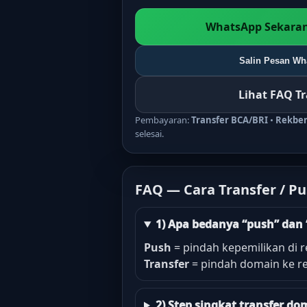
WhatsApp Sekaran
Salin Pesan Wha
Lihat FAQ T
Pembayaran:
Transfer BCA/BRI
•
Rekbe
selesai.
FAQ — Cara Transfer / P
1) Apa bedanya “push” dan 
Push
= pindah kepemilikan di r
Transfer
= pindah domain ke re
2) Step singkat transfer 