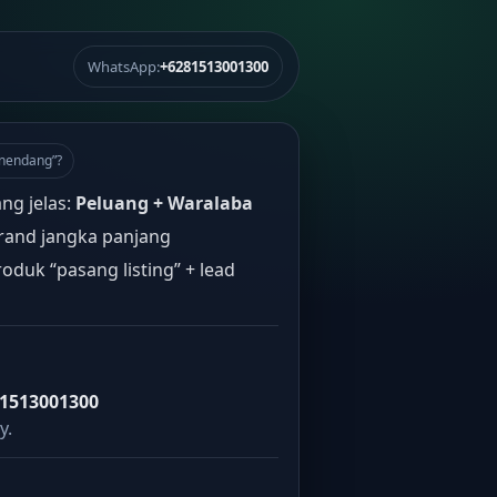
WhatsApp:
+6281513001300
“nendang”?
ang jelas:
Peluang + Waralaba
rand jangka panjang
oduk “pasang listing” + lead
1513001300
y.