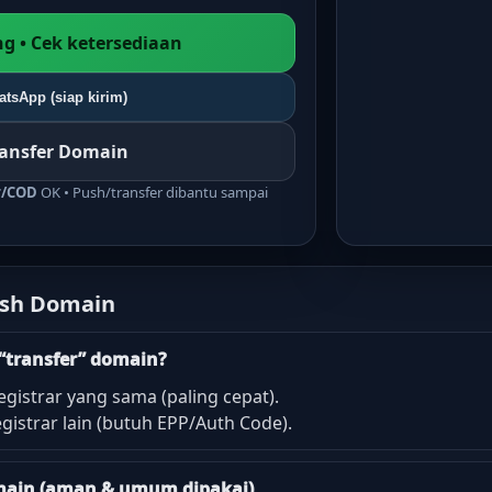
g • Cek ketersediaan
tsApp (siap kirim)
ransfer Domain
r/COD
OK • Push/transfer dibantu sampai
ush Domain
“transfer” domain?
egistrar yang sama (paling cepat).
gistrar lain (butuh EPP/Auth Code).
domain (aman & umum dipakai)