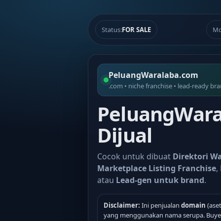
Status:
FOR SALE
Mo
PeluangWaralaba.com
.com • niche franchise • lead-ready br
PeluangWara
Dijual
Cocok untuk dibuat
Direktori W
Marketplace Listing Franchise
,
atau
Lead-gen untuk brand
.
Disclaimer:
Ini penjualan
domain
(aset
yang menggunakan nama serupa. Buyer