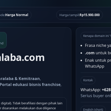
de:
Harga Normal
Harga tampil:
Rp15.900.000
Kenapa domain ini 
and
Frasa niche y
.com
untuk b
laba.com
Enak untuk pr
WhatsApp
aralaba & Kemitraan
,
Kontak
Portal edukasi bisnis franchise
,
WhatsApp:
+628
Serius buyer onl
 digital). Tidak berafiliasi dengan pihak lain
 disarankan melakukan due diligence
English (short)