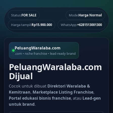
Status:
FOR SALE
Mode:
Harga Normal
Harga tampil:
Rp15.900.000
WhatsApp:
+6281513001300
PeluangWaralaba.com
.com • niche franchise • lead-ready brand
PeluangWaralaba.com
Dijual
Cocok untuk dibuat
Direktori Waralaba &
Kemitraan
,
Marketplace Listing Franchise
,
Portal edukasi bisnis franchise
, atau
Lead-gen
untuk brand
.