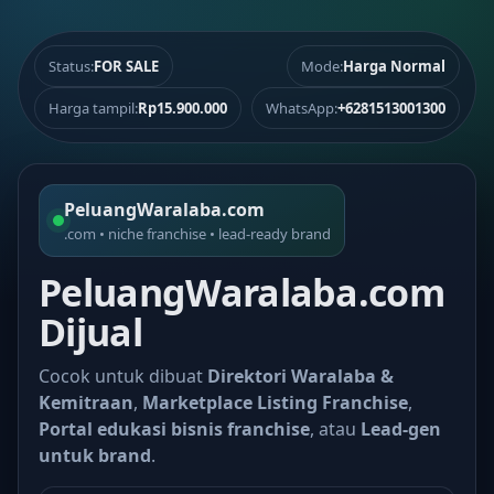
Status:
FOR SALE
Mode:
Harga Normal
Harga tampil:
Rp15.900.000
WhatsApp:
+6281513001300
PeluangWaralaba.com
.com • niche franchise • lead-ready brand
PeluangWaralaba.com
Dijual
Cocok untuk dibuat
Direktori Waralaba &
Kemitraan
,
Marketplace Listing Franchise
,
Portal edukasi bisnis franchise
, atau
Lead-gen
untuk brand
.