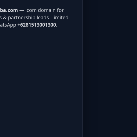
aba.com
— .com domain for
gs & partnership leads. Limited-
hatsApp
+6281513001300
.