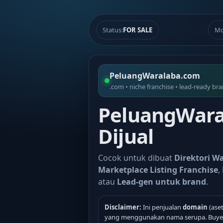
Status:
FOR SALE
Mo
PeluangWaralaba.com
.com • niche franchise • lead-ready br
PeluangWara
Dijual
Cocok untuk dibuat
Direktori W
Marketplace Listing Franchise
,
atau
Lead-gen untuk brand
.
Disclaimer:
Ini penjualan
domain
(aset
yang menggunakan nama serupa. Buyer