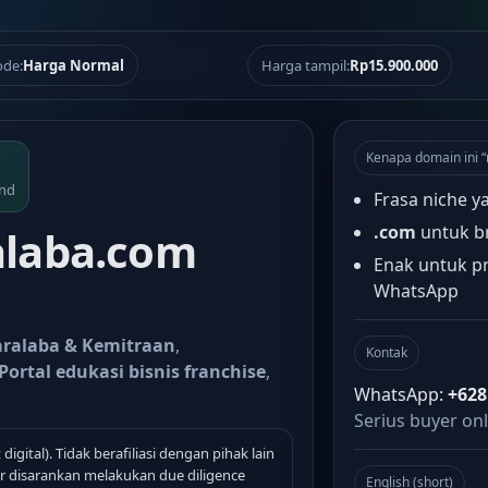
de:
Harga Normal
Harga tampil:
Rp15.900.000
Kenapa domain ini 
and
Frasa niche y
.com
untuk b
laba.com
Enak untuk pr
WhatsApp
aralaba & Kemitraan
,
Kontak
Portal edukasi bisnis franchise
,
WhatsApp:
+628
Serius buyer onl
 digital). Tidak berafiliasi dengan pihak lain
 disarankan melakukan due diligence
English (short)