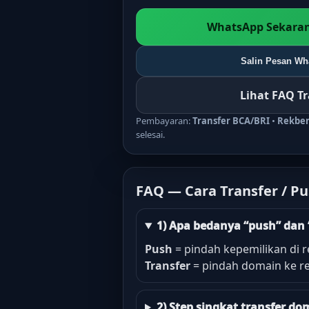
WhatsApp Sekaran
Salin Pesan Wha
Lihat FAQ T
Pembayaran:
Transfer BCA/BRI
•
Rekbe
selesai.
FAQ — Cara Transfer / P
1) Apa bedanya “push” dan 
Push
= pindah kepemilikan di r
Transfer
= pindah domain ke re
2) Step singkat transfer 