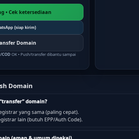
g • Cek ketersediaan
tsApp (siap kirim)
ransfer Domain
r/COD
OK • Push/transfer dibantu sampai
ush Domain
“transfer” domain?
egistrar yang sama (paling cepat).
gistrar lain (butuh EPP/Auth Code).
domain (aman & umum dipakai)