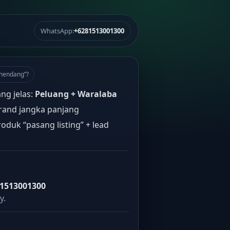
WhatsApp:
+6281513001300
“nendang”?
ang jelas:
Peluang + Waralaba
rand jangka panjang
oduk “pasang listing” + lead
1513001300
y.