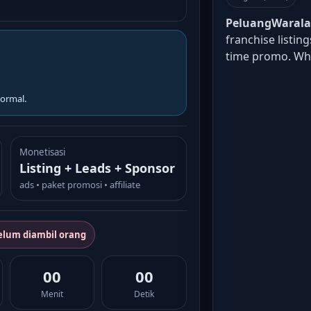
PeluangWaral
franchise listin
time promo. W
ormal.
Monetisasi
Listing + Leads + Sponsor
ads • paket promosi • affiliate
elum diambil orang
00
00
Menit
Detik