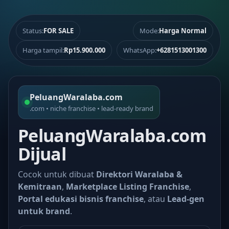
Status:
FOR SALE
Mode:
Harga Normal
Harga tampil:
Rp15.900.000
WhatsApp:
+6281513001300
PeluangWaralaba.com
.com • niche franchise • lead-ready brand
PeluangWaralaba.com
Dijual
Cocok untuk dibuat
Direktori Waralaba &
Kemitraan
,
Marketplace Listing Franchise
,
Portal edukasi bisnis franchise
, atau
Lead-gen
untuk brand
.