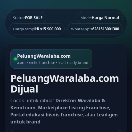
Status:
FOR SALE
Mode:
Harga Normal
Harga tampil:
Rp15.900.000
WhatsApp:
+6281513001300
PeluangWaralaba.com
.com • niche franchise • lead-ready brand
PeluangWaralaba.com
Dijual
Cocok untuk dibuat
Direktori Waralaba &
Kemitraan
,
Marketplace Listing Franchise
,
Portal edukasi bisnis franchise
, atau
Lead-gen
untuk brand
.