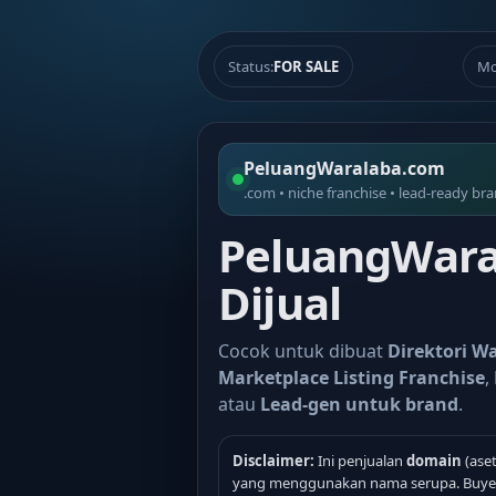
Status:
FOR SALE
Mo
PeluangWaralaba.com
.com • niche franchise • lead-ready br
PeluangWara
Dijual
Cocok untuk dibuat
Direktori W
Marketplace Listing Franchise
,
atau
Lead-gen untuk brand
.
Disclaimer:
Ini penjualan
domain
(aset
yang menggunakan nama serupa. Buyer