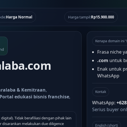
de:
Harga Normal
Harga tampil:
Rp15.900.000
Kenapa domain ini 
and
Frasa niche y
.com
untuk b
laba.com
Enak untuk pr
WhatsApp
aralaba & Kemitraan
,
Kontak
Portal edukasi bisnis franchise
,
WhatsApp:
+628
Serius buyer onl
 digital). Tidak berafiliasi dengan pihak lain
 disarankan melakukan due diligence
English (short)