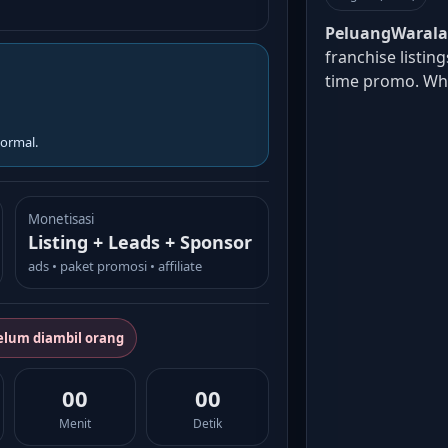
PeluangWaral
franchise listin
time promo. W
ormal.
Monetisasi
Listing + Leads + Sponsor
ads • paket promosi • affiliate
elum diambil orang
00
00
Menit
Detik