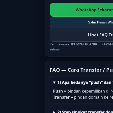
WhatsApp Sekaran
Salin Pesan Wha
Lihat FAQ T
Pembayaran:
Transfer BCA/BRI
•
Rekbe
selesai.
FAQ — Cara Transfer / P
1) Apa bedanya “push” dan 
Push
= pindah kepemilikan di r
Transfer
= pindah domain ke re
2) Step singkat transfer 