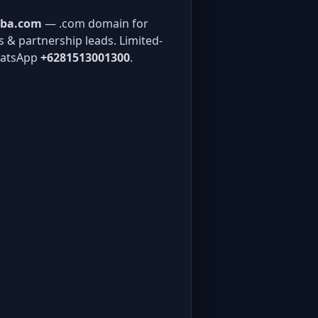
aba.com
— .com domain for
gs & partnership leads. Limited-
hatsApp
+6281513001300
.