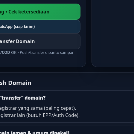
g • Cek ketersediaan
tsApp (siap kirim)
ransfer Domain
r/COD
OK • Push/transfer dibantu sampai
ush Domain
“transfer” domain?
egistrar yang sama (paling cepat).
gistrar lain (butuh EPP/Auth Code).
domain (aman & umum dipakai)