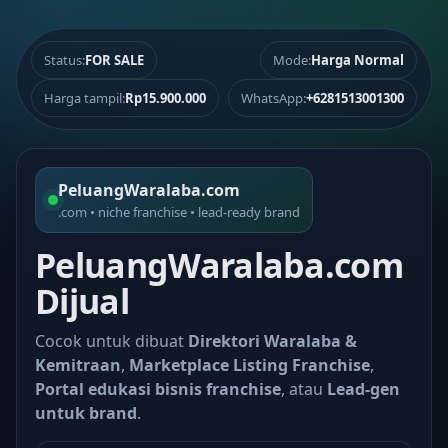
Status:
FOR SALE
Mode:
Harga Normal
Harga tampil:
Rp15.900.000
WhatsApp:
+6281513001300
PeluangWaralaba.com
.com • niche franchise • lead-ready brand
PeluangWaralaba.com
Dijual
Cocok untuk dibuat
Direktori Waralaba &
Kemitraan
,
Marketplace Listing Franchise
,
Portal edukasi bisnis franchise
, atau
Lead-gen
untuk brand
.